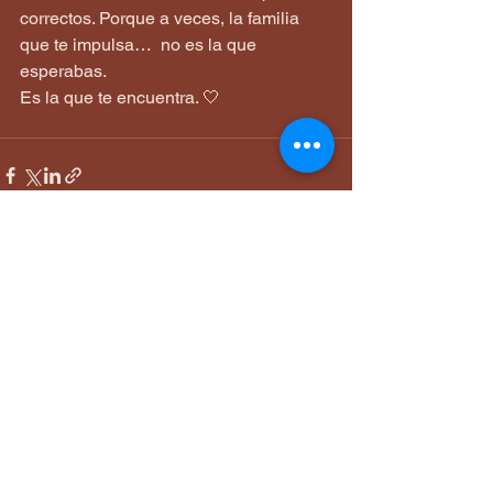
correctos. Porque a veces, la familia 
que te impulsa…  no es la que 
esperabas.
Es la que te encuentra. 🤍
Ver todo
Entradas recientes