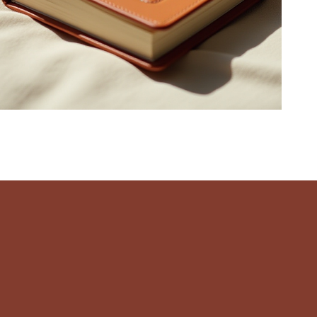
rivacidad
 de
mtimiraos13@gmail.com
d