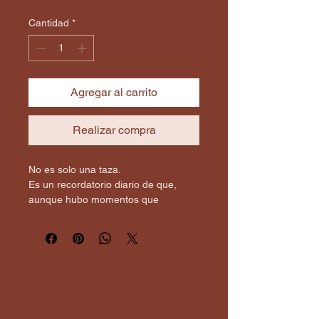
Cantidad
*
Agregar al carrito
Realizar compra
No es solo una taza.
Es un recordatorio diario de que, 
aunque hubo momentos que 
dolieron, sigues escribiendo tu 
historia.
Diseñada para acompañarte en esos 
momentos de calma, reflexión o café 
Conéctate
en silencio, esta taza recoge la 
conmigo!!
esencia de @No me rompí del todo”: 